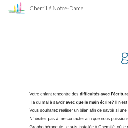
Chemillé Notre-Dame
Sk
Votre enfant rencontre des
difficultés avec l’écritu
Il a du mal à savoir
avec quelle main écrire?
Il n'es
Vous souhaitez réaliser un bilan afin de savoir si une r
N’hésitez pas à me contacter afin que nous puission
Graphothérapeute, je suis installée à Chemillé, où je r