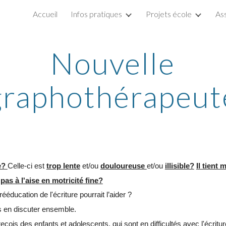
Accueil
Infos pratiques
Projets école
As
ip to main content
Skip to navigat
Nouvelle
graphothérapeut
re?
Celle-ci est
trop lente
et/ou
douloureuse
et/ou
illisible?
Il tient
t
pas à l'aise en motricité fine?
ééducation de l'écriture pourrait l’aider ?
s en discuter ensemble.
eçois des enfants et adolescents, qui sont en difficultés avec l'écritur