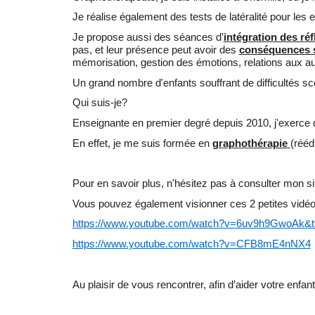
Je réalise également des tests de latéralité pour les 
Je propose aussi des séances d’
intégration des ré
pas, et leur présence peut avoir des
conséquences s
mémorisation, gestion des émotions, relations aux a
Un grand nombre d'enfants souffrant de difficultés sc
Qui suis-je?
Enseignante en premier degré depuis 2010, j'exerce d
En effet, je me suis formée en
graphothérapie
(rééd
Pour en savoir plus, n'hésitez pas à consulter mon sit
Vous pouvez également visionner ces 2 petites vidéo
https://www.youtube.com/watch?v=6uv9h9GwoAk&
https://www.youtube.com/watch?v=CFB8mE4nNX4
Au plaisir de vous rencontrer, afin d’aider votre enfant