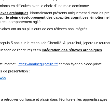
enfants en difficultés avec le choix d’une main dominante.
flexes archaïques
. Normalement présents uniquement durant les premie
ur le plein développement des capacités cognitives, émotionnel
utres, comportement agité.
olaires ont un ou plusieurs de ces réflexes non intégrés.
epuis 5 ans sur le réseau de Chemillé. Aujourd'hui, j’opère un tourna
ucation de l’écriture) et en
intégration des réflexes archaïques
.
e internet :
https://laminequipetille.fr/
et mon flyer en pièce-jointe.
s de présentation :
t=5s
 à retrouver confiance et plaisir dans l’écriture et les apprentissages.