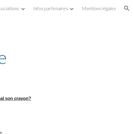
sociations
Infos partenaires
Mentions légales
ion
e
 mal son crayon?
e.