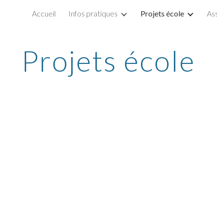
Accueil
Infos pratiques
Projets école
As
ip to main content
Skip to navigat
Projets école